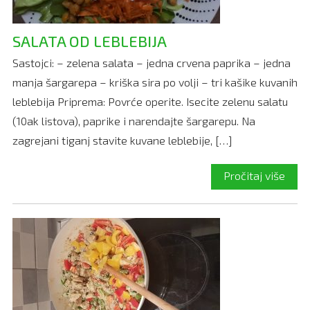
SALATA OD LEBLEBIJA
Sastojci: – zelena salata – jedna crvena paprika – jedna
manja šargarepa – kriška sira po volji – tri kašike kuvanih
leblebija Priprema: Povrće operite. Isecite zelenu salatu
(10ak listova), paprike i narendajte šargarepu. Na
zagrejani tiganj stavite kuvane leblebije, […]
Pročitaj više