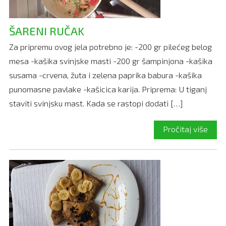
ŠARENI RUČAK
Za pripremu ovog jela potrebno je: -200 gr pilećeg belog
mesa -kašika svinjske masti -200 gr šampinjona -kašika
susama -crvena, žuta i zelena paprika babura -kašika
punomasne pavlake -kašicica karija. Priprema: U tiganj
staviti svinjsku mast. Kada se rastopi dodati […]
Pročitaj više