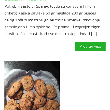
Potrebni sastojci: Spanać (ovde su koriščeni Frikom
briketi) Kašika pavlake 50 gr maslaca 200 gr pilećeg
belog Kašika masti 50 gr neutralne pavlake Pakovanje
šampinjona Himalajska so Priprema: U zagrejan tiganj
staviti kašiku masti. Kada se mast rastopi dodati […]
Pročitaj više