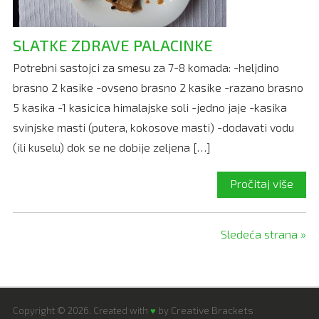
SLATKE ZDRAVE PALACINKE
Potrebni sastojci za smesu za 7-8 komada: -heljdino
brasno 2 kasike -ovseno brasno 2 kasike -razano brasno
5 kasika -1 kasicica himalajske soli -jedno jaje -kasika
svinjske masti (putera, kokosove masti) -dodavati vodu
(ili kuselu) dok se ne dobije zeljena […]
Pročitaj više
Sledeća strana »
Creative Brackets
Copyright © 2026. Created with
♥
by