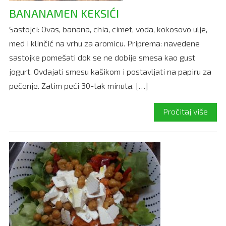
BANANAMEN KEKSIĆI
Sastojci: Ovas, banana, chia, cimet, voda, kokosovo ulje,
med i klinčić na vrhu za aromicu. Priprema: navedene
sastojke pomešati dok se ne dobije smesa kao gust
jogurt. Ovdajati smesu kašikom i postavljati na papiru za
pečenje. Zatim peći 30-tak minuta. […]
Pročitaj više