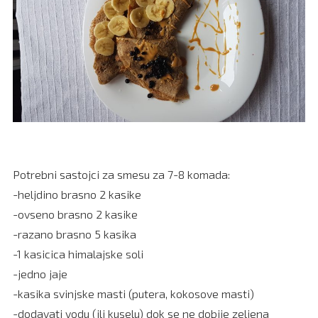
Potrebni sastojci za smesu za 7-8 komada:
-heljdino brasno 2 kasike
-ovseno brasno 2 kasike
-razano brasno 5 kasika
-1 kasicica himalajske soli
-jedno jaje
-kasika svinjske masti (putera, kokosove masti)
-dodavati vodu (ili kuselu) dok se ne dobije zeljena