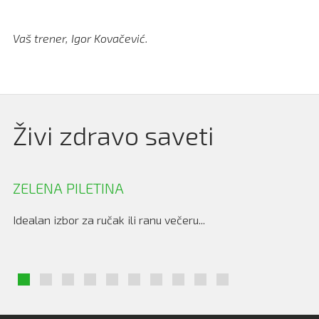
Vaš trener, Igor Kovačević.
Živi zdravo saveti
ZELENA PILETINA
B
Idealan izbor za ručak ili ranu večeru...
Id