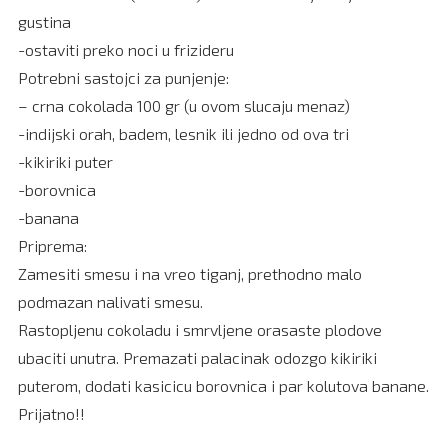
gustina
-ostaviti preko noci u frizideru
Potrebni sastojci za punjenje:
– crna cokolada 100 gr (u ovom slucaju menaz)
-indijski orah, badem, lesnik ili jedno od ova tri
-kikiriki puter
-borovnica
-banana
Priprema:
Zamesiti smesu i na vreo tiganj, prethodno malo
podmazan nalivati smesu.
Rastopljenu cokoladu i smrvljene orasaste plodove
ubaciti unutra. Premazati palacinak odozgo kikiriki
puterom, dodati kasicicu borovnica i par kolutova banane.
Prijatno!!